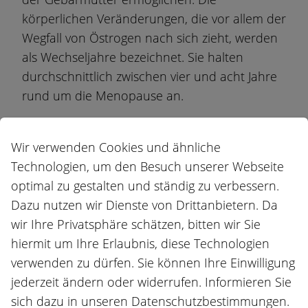
körperlichen Veränderungen, die vor allem der
Wegfall von Östrogen nach sich zieht, werden
als Wechseljahre bezeichnet. Sie halten
durchschnittlich zwischen vier und acht Jahre
rund um die Menopause an.
Verbreitete Symptome der Wechseljahre
Aufgrund tiefem Spiegel der Hormone sind
Wir verwenden Cookies und ähnliche
spontane Hitzewallungen und
Technologien, um den Besuch unserer Webseite
Schweissausbrüche, aber auch – da Östrogen
optimal zu gestalten und ständig zu verbessern.
die Verarbeitung von Emotionen im Gehirn
Dazu nutzen wir Dienste von Drittanbietern. Da
beeinflusst – Durchschlafprobleme und
wir Ihre Privatsphäre schätzen, bitten wir Sie
Stimmungsschwankungen bis hin zu weiteren
hiermit um Ihre Erlaubnis, diese Technologien
Beschwerden wie Angstzuständen und
verwenden zu dürfen. Sie können Ihre Einwilligung
Depression.
jederzeit ändern oder widerrufen. Informieren Sie
sich dazu in unseren Datenschutzbestimmungen.