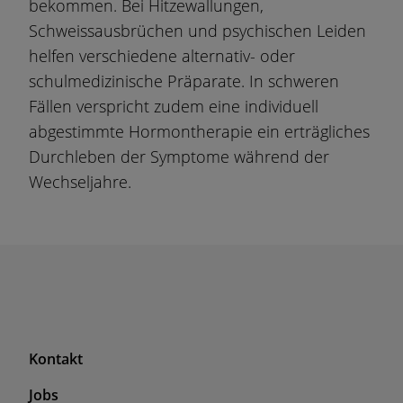
bekommen. Bei Hitzewallungen,
Schweissausbrüchen und psychischen Leiden
helfen verschiedene alternativ- oder
schulmedizinische Präparate. In schweren
Fällen verspricht zudem eine individuell
abgestimmte Hormontherapie ein erträgliches
Durchleben der Symptome während der
Wechseljahre.
F
Kontakt
o
Jobs
o