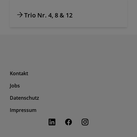
Trio Nr. 4, 8 & 12
F
Kontakt
o
Jobs
o
t
F
Datenschutz
e
o
r
Impressum
o
T
t
o
e
p
r
S