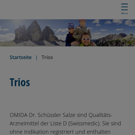
D
i
Menü
r
e
k
t
z
u
Startseite
Trios
m
I
n
Trios
h
a
l
t
OMIDA Dr. Schüssler Salze sind Qualitäts-
Arzneimittel der Liste D (Swissmedic). Sie sind
ohne Indikation registriert und enthalten