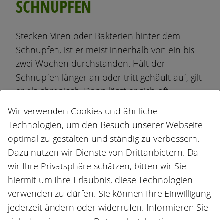
SCHNUPFEN
Stecken Viren oder Bakterien hinter dem
Schnupfen, ist er meist innerhalb von ein bis
zwei Wochen durchstanden. Hält der
Schnupfen länger an oder tritt gehäuft auf, gilt
er als chronisch. Dann lässt er sich oft
schwerer behandeln, da die Ursache nicht
Wir verwenden Cookies und ähnliche
vorübergehend ist wie eine Infektion.
Technologien, um den Besuch unserer Webseite
Chronischer Schnupfen deutet häufig auf eine
optimal zu gestalten und ständig zu verbessern.
Allergie oder eine Verengung der Atemwege
Dazu nutzen wir Dienste von Drittanbietern. Da
hin.
wir Ihre Privatsphäre schätzen, bitten wir Sie
BEGLEITSYMPTOME UND
hiermit um Ihre Erlaubnis, diese Technologien
verwenden zu dürfen. Sie können Ihre Einwilligung
KOMPLIKATIONEN
jederzeit ändern oder widerrufen. Informieren Sie