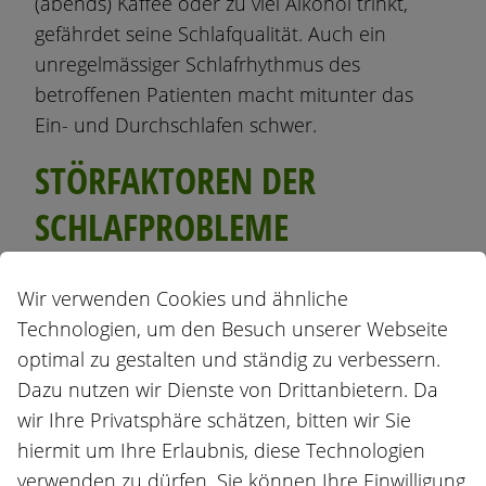
(abends) Kaffee oder zu viel Alkohol trinkt,
gefährdet seine Schlafqualität. Auch ein
unregelmässiger Schlafrhythmus des
betroffenen Patienten macht mitunter das
Ein- und Durchschlafen schwer.
STÖRFAKTOREN DER
SCHLAFPROBLEME
ERMITTELN
Wir verwenden Cookies und ähnliche
Technologien, um den Besuch unserer Webseite
Schlafstörungen entwickeln sich schnell zum
optimal zu gestalten und ständig zu verbessern.
Teufelskreis, weil sie anfälliger für Krankheiten
Dazu nutzen wir Dienste von Drittanbietern. Da
wie Bluthochdruck und Depression machen,
wir Ihre Privatsphäre schätzen, bitten wir Sie
die das Schlafproblem noch verstärken. Viele
hiermit um Ihre Erlaubnis, diese Technologien
Betroffene hält zudem oft die Angst vor dem
verwenden zu dürfen. Sie können Ihre Einwilligung