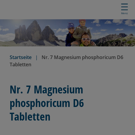
D
i
Menü
r
e
k
t
z
u
Startseite
Nr. 7 Magnesium phosphoricum D6
m
Tabletten
I
n
h
Nr. 7 Magnesium
a
l
phosphoricum D6
t
Tabletten