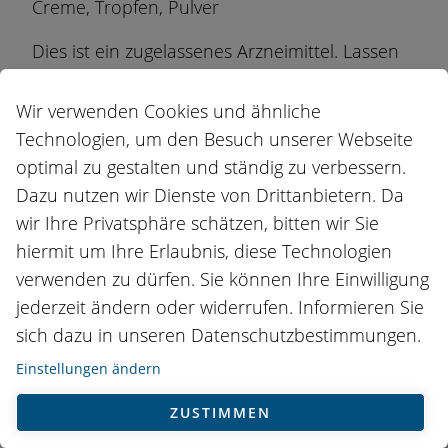
Creme, Tropfen, Pulver
Dies ist ein zugelassenes Arzneimittel. Lassen
Sie sich von einer Fachperson beraten und
lesen Sie die Angaben auf der Packung.
Wir verwenden Cookies und ähnliche
Technologien, um den Besuch unserer Webseite
Erhältlich in Apotheken und Drogerien.
optimal zu gestalten und ständig zu verbessern.
PHARMACODES
Dazu nutzen wir Dienste von Drittanbietern. Da
wir Ihre Privatsphäre schätzen, bitten wir Sie
Tabletten
hiermit um Ihre Erlaubnis, diese Technologien
verwenden zu dürfen. Sie können Ihre Einwilligung
0189925 OMIDA Schüssler Nr7 Magnesium
jederzeit ändern oder widerrufen. Informieren Sie
phosphoricum Tabl D 6 Ds 20 g
sich dazu in unseren Datenschutzbestimmungen.
2780367 OMIDA Schüssler Nr7 Magnesium
phosphoricum Tabl D 3 Ds 100 g
Einstellungen ändern
2771368 OMIDA Schüssler Nr7 Magnesium
ZUSTIMMEN
phosphoricum Tabl D 6 Ds 100 g