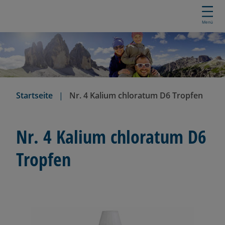
D
i
Menü
r
e
k
t
z
u
Startseite
Nr. 4 Kalium chloratum D6 Tropfen
m
I
n
Nr. 4 Kalium chloratum D6
h
a
Tropfen
l
t