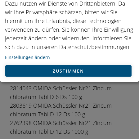
Dies ist ein zugelassenes Arzneimittel. Lassen
Dazu nutzen wir Dienste von Drittanbietern. Da
Sie sich von einer Fachperson beraten und
wir Ihre Privatsphäre schätzen, bitten wir Sie
lesen Sie die Angaben auf der Packung.
hiermit um Ihre Erlaubnis, diese Technologien
verwenden zu dürfen. Sie können Ihre Einwilligung
Erhältlich in Apotheken und Drogerien.
jederzeit ändern oder widerrufen. Informieren Sie
sich dazu in unseren Datenschutzbestimmungen.
Einstellungen ändern
PHARMACODES
ZUSTIMMEN
Tabletten
2814043 OMIDA Schüssler Nr21 Zincum
chloratum Tabl D 6 Ds 100 g
2803619 OMIDA Schüssler Nr21 Zincum
chloratum Tabl D 12 Ds 100 g
2762398 OMIDA Schüssler Nr21 Zincum
chloratum Tabl D 12 Ds 1000 g