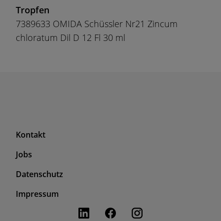
Tropfen
7389633 OMIDA Schüssler Nr21 Zincum
chloratum Dil D 12 Fl 30 ml
F
Kontakt
o
Jobs
o
t
F
Datenschutz
e
o
r
Impressum
o
T
t
o