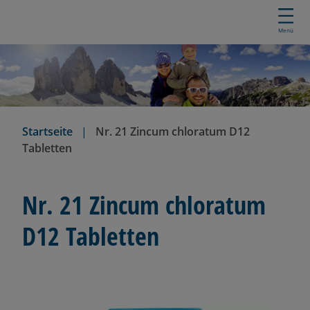
D
i
Menü
r
e
k
t
z
u
Startseite
Nr. 21 Zincum chloratum D12
m
Tabletten
I
n
h
Nr. 21 Zincum chloratum
a
l
D12 Tabletten
t