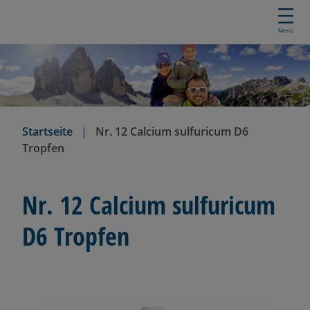
D
i
Menü
r
e
k
t
z
u
Startseite
Nr. 12 Calcium sulfuricum D6
m
Tropfen
I
n
h
Nr. 12 Calcium sulfuricum
a
l
D6 Tropfen
t