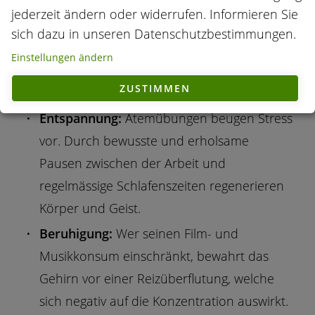
Bewegung:
Sie regt den Kreislauf und den
jederzeit ändern oder widerrufen. Informieren Sie
Stoffwechsel an. Ideal eignen sich kleine
sich dazu in unseren Datenschutzbestimmungen.
Spaziergänge. Dabei wirkt auch die frische
Einstellungen ändern
Luft leistungssteigernd, der Körper wird mit
ZUSTIMMEN
Sauerstoff versorgt.
Entspannung:
Atemübungen beugen Stress
vor. Durch bewusste und erholsame
Pausen zwischen der Arbeit und
regelmässige Schlafenszeiten regenerieren
Körper und Geist.
Beruhigung:
Wer seinen Film- und
Musikkonsum einschränkt, bewahrt das
Gehirn vor einer Reizüberflutung, welche
sich negativ auf die Konzentration auswirkt.