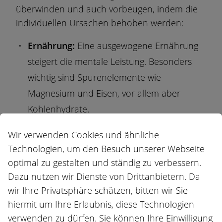
überwinden und auch vorbeugen, indem die
individuellen Ursachen behoben werden:
Ernährung:
Eine ausgewogene Ernährung
steigert die mentale Leistung. Besonders
wichtig sind Spurenelemente wie
Magnesium und Eisen, vor allem aber
Kohlenhydrate.
Getränke:
Ausreichend Flüssigkeitszufuhr
Wir verwenden Cookies und ähnliche
regt die Hirnaktivität an. Wasser und
Technologien, um den Besuch unserer Webseite
ungesüsster Tee tun dem Körper gut,
optimal zu gestalten und ständig zu verbessern.
koffeinhaltige Getränke wie Cola oder
Dazu nutzen wir Dienste von Drittanbietern. Da
wir Ihre Privatsphäre schätzen, bitten wir Sie
Kaffee hingegen wirken nur kurzzeitig
hiermit um Ihre Erlaubnis, diese Technologien
anregend.
verwenden zu dürfen. Sie können Ihre Einwilligung