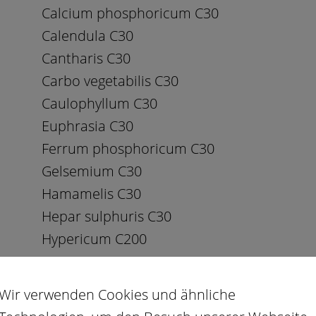
Calcium phosphoricum C30
Calendula C30
Cantharis C30
Carbo vegetabilis C30
Caulophyllum C30
Euphrasia C30
Ferrum phosphoricum C30
Gelsemium C30
Hamamelis C30
Hepar sulphuris C30
Hypericum C200
Ignatia C30
Ledum C30
Wir verwenden Cookies und ähnliche
Nux vomica C30