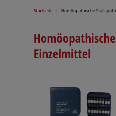
n
Startseite
Homöopathische Stallapothe
Homöopathische 
Einzelmittel