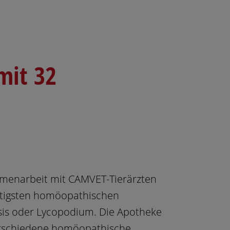
mit 32
mmenarbeit mit CAMVET-Tierärzten
htigsten homöopathischen
esis oder Lycopodium. Die Apotheke
verschiedene homöopathische