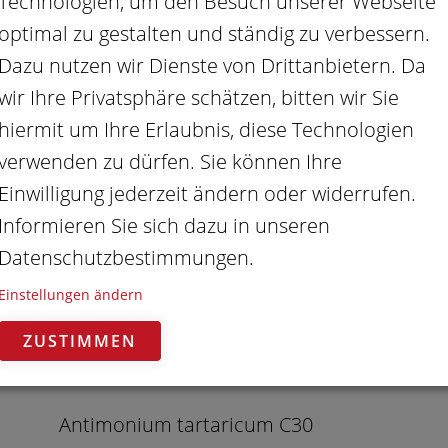
Technologien, um den Besuch unserer Webseite
Petroleum C30
optimal zu gestalten und ständig zu verbessern.
Phytolacca C30
Dazu nutzen wir Dienste von Drittanbietern. Da
Pulsatilla C30
wir Ihre Privatsphäre schätzen, bitten wir Sie
Rhus toxicodendron C30
hiermit um Ihre Erlaubnis, diese Technologien
Ruta C30
verwenden zu dürfen. Sie können Ihre
Sabina C30
Einwilligung jederzeit ändern oder widerrufen.
Silicea C30
Informieren Sie sich dazu in unseren
Staphisagria C30
Datenschutzbestimmungen.
Symphytum C30
Einstellungen ändern
ZUSTIMMEN
Inhalt Stallapotheke B
Antimonium tartaricum C30