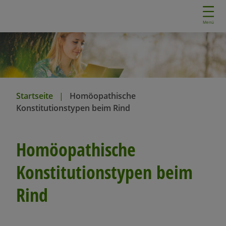
D
i
Menü
r
e
k
t
z
u
Startseite
Homöopathische
m
Konstitutionstypen beim Rind
I
n
h
Homöopathische
a
l
Konstitutionstypen beim
t
Rind