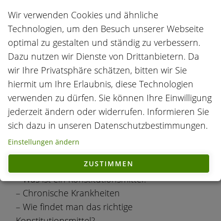
anschaulicher und mitunter sehr amüsanter
Wir verwenden Cookies und ähnliche
Weise. Mit vielen farbigen Fotos der
Technologien, um den Besuch unserer Webseite
Rindertypen und liebevoll gezeichneten
optimal zu gestalten und ständig zu verbessern.
Cartoons. Mit dem Buch homöopathische
Dazu nutzen wir Dienste von Drittanbietern. Da
Konstitutionstypen beim Rind folgt ein
wir Ihre Privatsphäre schätzen, bitten wir Sie
beschichtetes Plakat, dass erneut zeichnerisch
hiermit um Ihre Erlaubnis, diese Technologien
die Typen zusammenfasst. Auch gut für den
verwenden zu dürfen. Sie können Ihre Einwilligung
Stall geeignet da wasserdicht und somit
jederzeit ändern oder widerrufen. Informieren Sie
abwaschbar.
sich dazu in unseren Datenschutzbestimmungen.
Einstellungen ändern
Inhalt:
ZUSTIMMEN
– Die Konstitutionsbehandlung
– Was ist ein Konstitutionsmittel?
– Chronische Krankheiten
– Wie findet man das richtige
Konstitutionsmittel?