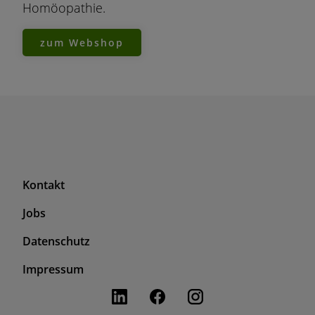
Homöopathie.
zum Webshop
F
Kontakt
o
Jobs
o
t
F
Datenschutz
e
o
r
Impressum
o
T
t
o
e