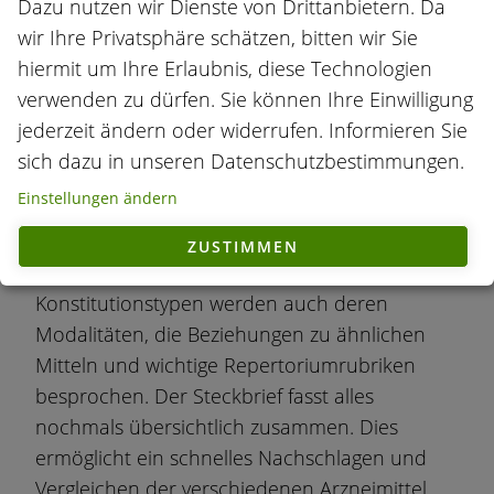
Dazu nutzen wir Dienste von Drittanbietern. Da
Arzneien wie Calcium carbonicum oder
wir Ihre Privatsphäre schätzen, bitten wir Sie
Phosphorus werden auch seltenere und oft
hiermit um Ihre Erlaubnis, diese Technologien
nicht auf den ersten Blick ersichtliche Mittel
verwenden zu dürfen. Sie können Ihre Einwilligung
wie Causticum oder Thuja occidentalis
jederzeit ändern oder widerrufen. Informieren Sie
dargestellt und ausführlich beschrieben.
sich dazu in unseren Datenschutzbestimmungen.
Besonderen Wert wird dabei auf die
Einstellungen ändern
Beschreibung der Charakteristik der einzelnen
Arzneimittel gelegt. Neben dem Verhalten und
ZUSTIMMEN
dem Aussehen der einzelnen
Konstitutionstypen werden auch deren
Modalitäten, die Beziehungen zu ähnlichen
Mitteln und wichtige Repertoriumrubriken
besprochen. Der Steckbrief fasst alles
nochmals übersichtlich zusammen. Dies
ermöglicht ein schnelles Nachschlagen und
Vergleichen der verschiedenen Arzneimittel.