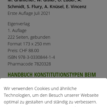
Schmidt, S. Flury, A. Knüsel, E. Vincenz
Erste Auflage Juli 2021
Eigenverlag
1. Auflage
222 Seiten, gebunden
Format 173 x 250 mm
Preis: CHF 88.00
ISBN 978-3-0330844-1-4
Pharmacode 7820328
HANDBUCH KONSTITUTIONSTYPEN BEIM
RIND
Wir verwenden Cookies und ähnliche
Dieses Buch beschreibt dreizehn grosse
Technologien, um den Besuch unserer Webseite
Konstitutionsmittel beim Rind. Neben den
optimal zu gestalten und ständig zu verbessern.
häufigen und leichter zu ermittelnden