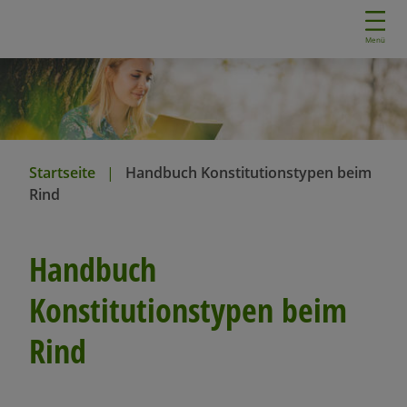
D
i
Menü
r
e
k
t
z
u
Startseite
Handbuch Konstitutionstypen beim
m
Rind
I
n
h
Handbuch
a
l
Konstitutionstypen beim
t
Rind