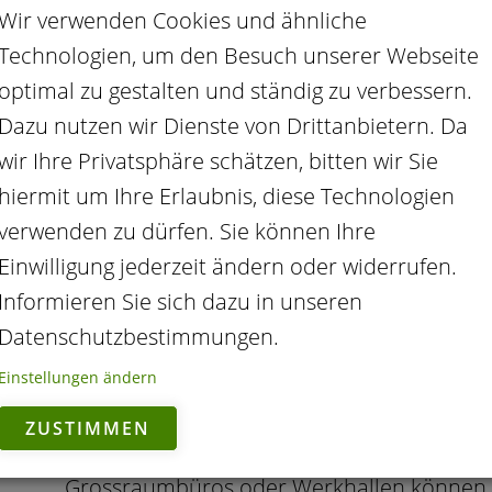
TYPISCHE BESCHWERDEN 
Wir verwenden Cookies und ähnliche
Technologien, um den Besuch unserer Webseite
HALSSCHMERZEN
optimal zu gestalten und ständig zu verbessern.
Dazu nutzen wir Dienste von Drittanbietern. Da
Wenn es im Hals brennt oder kratzt, wenn 
wir Ihre Privatsphäre schätzen, bitten wir Sie
Schlucken schwerfällt, liegen Halsschmerze
hiermit um Ihre Erlaubnis, diese Technologien
Husten, Schnupfen, Kopf- und Gliederschm
verwenden zu dürfen. Sie können Ihre
angeschwollene Lymphknoten an Unterkief
Einwilligung jederzeit ändern oder widerrufen.
Entzündung im Rachen treten oft begleiten
Informieren Sie sich dazu in unseren
Datenschutzbestimmungen.
WAS LINDERUNG VERSPR
Einstellungen ändern
ZUSTIMMEN
Gegen Halsschmerzen hilft regelmässiges Lü
Grossraumbüros oder Werkhallen können P