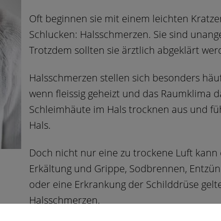
Oft beginnen sie mit einem leichten Krat
Schlucken: Halsschmerzen. Sie sind unang
Trotzdem sollten sie ärztlich abgeklärt wer
Halsschmerzen stellen sich besonders häufig
wenn fleissig geheizt und das Raumklima d
Schleimhäute im Hals trocknen aus und f
Hals.
Doch nicht nur eine zu trockene Luft kann 
Erkältung und Grippe, Sodbrennen, Entz
oder eine Erkrankung der Schilddrüse gelt
Halsschmerzen.