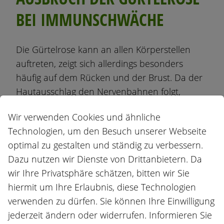
BEI IMMUNSCHWÄCHE
Die Gürtelrose kann an allen Körperstellen
auftreten, zeigt sich allerdings besonders
häufig auf dem Rücken und der Brust. Da der
Hautausschlag den Nervenbahnen folgt,
zeichnet sich häufig ein streifen- oder
Wir verwenden Cookies und ähnliche
gürtelförmiges Muster ab, woraus sich der
Technologien, um den Besuch unserer Webseite
Name der Erkrankung ableitet. Das Gesicht
optimal zu gestalten und ständig zu verbessern.
kann ebenfalls betroffen sein in welchem es
Dazu nutzen wir Dienste von Drittanbietern. Da
bleibende Narben unbedingt zu vermeiden
wir Ihre Privatsphäre schätzen, bitten wir Sie
gilt.
hiermit um Ihre Erlaubnis, diese Technologien
Gürtelrose kann nur bei Menschen auftreten,
verwenden zu dürfen. Sie können Ihre Einwilligung
die bereits an Windpocken erkrankt waren
jederzeit ändern oder widerrufen. Informieren Sie