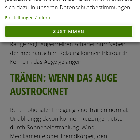
Tränenfilm ausgedünnt wird oder
sich dazu in unseren Datenschutzbestimmungen.
Fremdkörper ins Auge geraten sind. Auch
Allergien, eine Bindehautentzündung oder
Einstellungen ändern
Infektionen können sich mit einem Jucken der
ZUSTIMMEN
Augen bemerkbar machen. Hier ist ärztlicher
Rat gefragt. Augenreiben schadet nur: Neben
der mechanischen Reizung können hierdurch
Keime in das Auge gelangen.
TRÄNEN: WENN DAS AUGE
AUSTROCKNET
Bei emotionaler Erregung sind Tränen normal.
Unabhängig davon können Reizungen, etwa
durch Sonneneinstrahlung, Wind,
Medikamente oder Fremdkörper, den