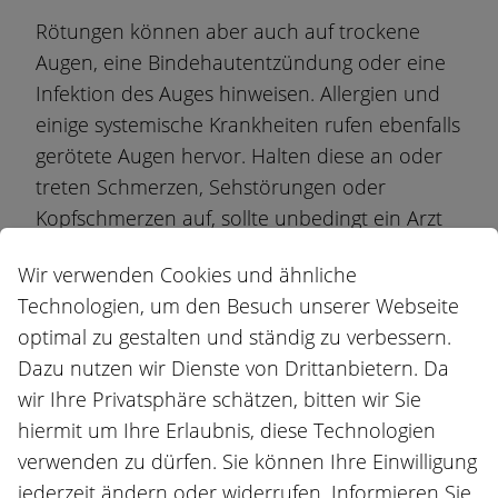
Rötungen können aber auch auf trockene
Augen, eine Bindehautentzündung oder eine
Infektion des Auges hinweisen. Allergien und
einige systemische Krankheiten rufen ebenfalls
gerötete Augen hervor. Halten diese an oder
treten Schmerzen, Sehstörungen oder
Kopfschmerzen auf, sollte unbedingt ein Arzt
aufgesucht werden.
Wir verwenden Cookies und ähnliche
GEREIZTE UND ENTZÜNDETE
Technologien, um den Besuch unserer Webseite
optimal zu gestalten und ständig zu verbessern.
AUGEN MIT JUCKREIZ: VIELE
Dazu nutzen wir Dienste von Drittanbietern. Da
URSACHEN
wir Ihre Privatsphäre schätzen, bitten wir Sie
hiermit um Ihre Erlaubnis, diese Technologien
verwenden zu dürfen. Sie können Ihre Einwilligung
Ein Jucken im Auge tritt häufig auf, wenn der
jederzeit ändern oder widerrufen. Informieren Sie