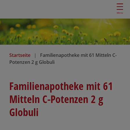
D
i
Menü
r
e
k
t
z
u
Startseite
Familienapotheke mit 61 Mitteln C-
m
Potenzen 2 g Globuli
I
n
h
Familienapotheke mit 61
a
l
Mitteln C-Potenzen 2 g
t
Globuli