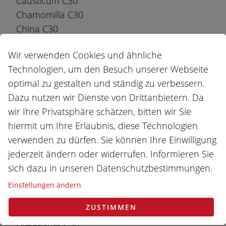
Causticum C30
Chamomilla C30
China C30
Cimicifuga C30
Wir verwenden Cookies und ähnliche
Cocculus C30
Technologien, um den Besuch unserer Webseite
Coffea C30
optimal zu gestalten und ständig zu verbessern.
Colocynthis C30
Dazu nutzen wir Dienste von Drittanbietern. Da
Conium C30
wir Ihre Privatsphäre schätzen, bitten wir Sie
Drosera C30
hiermit um Ihre Erlaubnis, diese Technologien
Dulcamara C30
verwenden zu dürfen. Sie können Ihre Einwilligung
Echinacea C30
jederzeit ändern oder widerrufen. Informieren Sie
Euphrasia C30
sich dazu in unseren Datenschutzbestimmungen.
Ferrum phosphoricum C30
Gelsemium C30
Einstellungen ändern
Graphites C30
ZUSTIMMEN
Hepar sulfuris C30