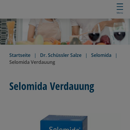
D
i
Menü
r
e
k
t
z
u
Startseite
Dr. Schüssler Salze
Selomida
m
Selomida Verdauung
I
n
h
Selomida Verdauung
a
l
t