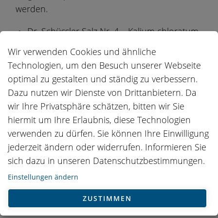
werden.
Dr. Schüssler Salz Nr. 4 –
Kalium chloratum
D6 –
Kaliumchlorid
Wir verwenden Cookies und ähnliche
Dr. Schüssler Salz Nr. 6 –
Kalium sulfuricum
Technologien, um den Besuch unserer Webseite
optimal zu gestalten und ständig zu verbessern.
D6 – Kaliumsulfat
Dazu nutzen wir Dienste von Drittanbietern. Da
Dr. Schüssler Salz Nr. 8 –
Natrium
wir Ihre Privatsphäre schätzen, bitten wir Sie
chloratum D6 – Natriumchlorid
hiermit um Ihre Erlaubnis, diese Technologien
Dr. Schüssler Salz Nr. 9 –
Natrium
verwenden zu dürfen. Sie können Ihre Einwilligung
phosphoricum D6 – Natriumphosphat
jederzeit ändern oder widerrufen. Informieren Sie
sich dazu in unseren Datenschutzbestimmungen.
Dr. Schüssler Salz Nr. 10 –
Natrium
Einstellungen ändern
sulfuricum D6 –
Natriumsulfat, Glaubersalz
Dr. Schüssler Salz Nr. 23 –
Natrium
ZUSTIMMEN
bicarbonicum D12 – Natriumbikarbonat