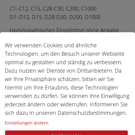
C1–C12, C15, C28-C30, C200, C1000
D1–D12, D15, D28-D30, D200, D1000
Homöopathisches Einzelmittel ohne Angabe
einer Indikation. Dies ist ein zugelassenes
Wir verwenden Cookies und ähnliche
Arzneimittel.
Technologien, um den Besuch unserer Webseite
Haben Sie Fragen zur genauen Anwendung
optimal zu gestalten und ständig zu verbessern.
von diesem Mittel? Lassen Sie sich von einer
Dazu nutzen wir Dienste von Drittanbietern. Da
Fachperson für Ihre Behandlung beraten und
wir Ihre Privatsphäre schätzen, bitten wir Sie
lesen Sie die Angaben auf der Packung.
hiermit um Ihre Erlaubnis, diese Technologien
Erhältlich sind OMIDA Arzneimittel in
verwenden zu dürfen. Sie können Ihre Einwilligung
Apotheken und Drogerien.
jederzeit ändern oder widerrufen. Informieren Sie
sich dazu in unseren Datenschutzbestimmungen.
Pharmacodes Colocynthis
Einstellungen ändern
2 g