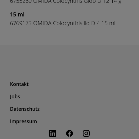
6755260 OMIDA Colocynthis Glob D 12 14 g
15 ml
6769173 OMIDA Colocynthis liq D 4 15 ml
F
Kontakt
o
Jobs
o
t
F
Datenschutz
e
o
r
Impressum
o
T
t
o
e