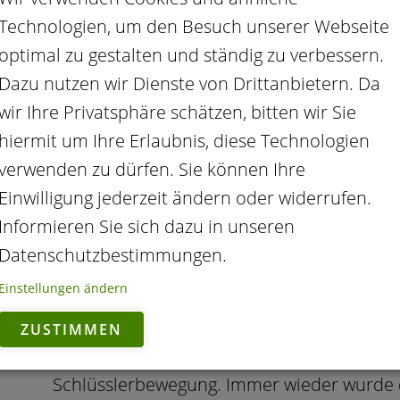
ISBN 978-3-9820824-2-4
Technologien, um den Besuch unserer Webseite
optimal zu gestalten und ständig zu verbessern.
BIOCHEMISCHE KLASSIKER SAMM
Dazu nutzen wir Dienste von Drittanbietern. Da
wir Ihre Privatsphäre schätzen, bitten wir Sie
Der dritte Band der Biochemischen Klassik
hiermit um Ihre Erlaubnis, diese Technologien
etwas weniger bekannte Werke, und gibt u
verwenden zu dürfen. Sie können Ihre
Möglichkeit auch andere Sekundärliteratur
Einwilligung jederzeit ändern oder widerrufen.
kennenzulernen. Dr. Roberts Werk ist heute
Informieren Sie sich dazu in unseren
Welten – Biochemie und Homöopathie – vere
Datenschutzbestimmungen.
seinem Werk die Krankheiten und die daz
Einstellungen ändern
und die Behandlungsvorschläge. Ergänzt w
den entsprechenden homöopathischen Mitte
ZUSTIMMEN
den 80er-Jahren des 19. Jahrhunderts und 
Schlüsslerbewegung. Immer wieder wurde 