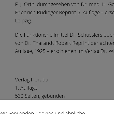
F. J. Orth, durchgesehen von Dr. med. H. G
Friedrich Rüdinger Reprint 5. Auflage – er
Leipzig.
Die Funktionsheilmittel Dr. Schüsslers od
von Dr. Tharandt Robert Reprint der acht
Auflage, 1925 – erschienen im Verlag Dr. W
Verlag Floratia
1. Auflage
532 Seiten, gebunden
Format 140 x 207 mm
Preis: CHF 58.00
Wir verwenden Cookies und ähnliche