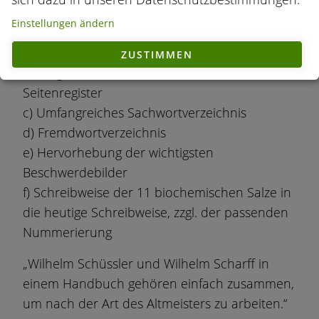
folgenden Änderungen:
Einstellungen ändern
a) Umwandlung von Fraktur- in Antiquaschrift
b) Neues Inhaltsverzeichnis mit den
ZUSTIMMEN
wichtigsten Beschwerdebildern und einem
Seitenregister
c) Umfangreiches Sachwortverzeichnis
d) Fremdwortverzeichnis
e) Hervorhebung der wichtigsten
Beschwerdebilder
f) Schreibweise der 11 biochemischen Salze in
die heutige Schreibweise, zzgl. der passenden
Nummerierung
„Wilhelm Schüssler und Wilhelm Scharff in
einem Handbuch gehören einfach zusammen,
um nach der Art des Altmeisters zu arbeiten.“