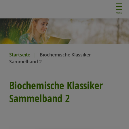
D
i
Menü
r
e
k
t
z
u
Startseite
Biochemische Klassiker
m
Sammelband 2
I
n
h
Biochemische Klassiker
a
l
Sammelband 2
t