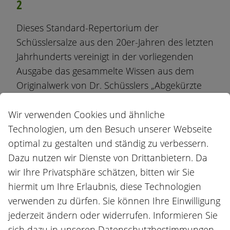
2
Dieses Standard-Repertorium der
Schüsslersalze aus den 20er-Jahren des letzten
Jahrhunderts vereinigt in der vorliegenden
Ausgabe das gesammelte Wissen aus dem
Originalwerk von Dr. Schüsslers „Abgekürzte
Therapie“ mit dem heute noch topaktuellen
Repertorium von Wilhelm Scharff.
Wir verwenden Cookies und ähnliche
Technologien, um den Besuch unserer Webseite
Wir haben beide Bände zusammengefasst und
optimal zu gestalten und ständig zu verbessern.
das zusammengeführt, was seit fast einem
Dazu nutzen wir Dienste von Drittanbietern. Da
Jahrhundert auch zusammengehört – zu
wir Ihre Privatsphäre schätzen, bitten wir Sie
einem Biochemischen Klassiker!
hiermit um Ihre Erlaubnis, diese Technologien
verwenden zu dürfen. Sie können Ihre Einwilligung
Das vorliegende Werk von W. Scharff wurde
jederzeit ändern oder widerrufen. Informieren Sie
umfangreich überarbeitet, und zwar mit
sich dazu in unseren Datenschutzbestimmungen.