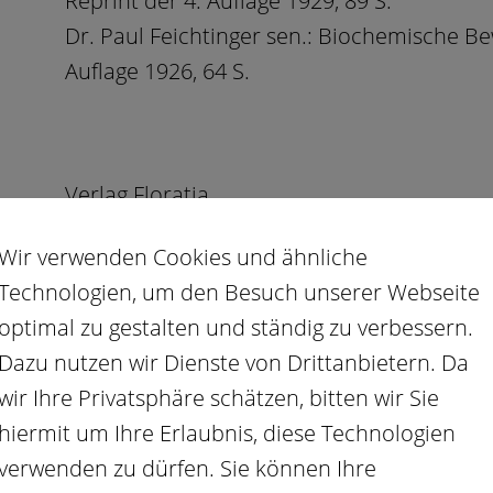
Reprint der 4. Auflage 1929, 89 S.
Dr. Paul Feichtinger sen.: Biochemische Be
Auflage 1926, 64 S.
Verlag Floratia
1. Auflage
Wir verwenden Cookies und ähnliche
812 Seiten, gebunden
Technologien, um den Besuch unserer Webseite
Format 150 x 230 mm
optimal zu gestalten und ständig zu verbessern.
Preis: CHF 69.00
Dazu nutzen wir Dienste von Drittanbietern. Da
ISBN 978-3-9820824-1-7
wir Ihre Privatsphäre schätzen, bitten wir Sie
BIOCHEMISCHE KLASSIKER SAMM
hiermit um Ihre Erlaubnis, diese Technologien
verwenden zu dürfen. Sie können Ihre