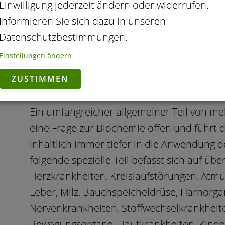
Seit der letzten Auflage 1929 war das Aus
Einwilligung jederzeit ändern oder widerrufen.
nicht mehr gedruckt lieferbar. Mit dieser R
Informieren Sie sich dazu in unseren
wird das Standardwerk der Biochemie aus d
Datenschutzbestimmungen.
biochemisch Interessierten lieferbar.
Einstellungen ändern
Wer sich in die Welt der Biochemie einle
ZUSTIMMEN
heute noch viel zitierten – Werk nicht vorbe
Ein umfangreicher allgemeiner Teil von me
eine Frage zur Biochemie offen und führt 
inhaltlich immer tiefer in die Anwendung 
folgende spezielle Teil befasst sich auf übe
Herzkrankheiten, Kreislaufstörungen, At
Leber, Milz, Bauchspeicheldrüse, Harnorga
Nervenkrankheiten, Stoffwechselkrankheit
Bewegungsorgane, Hautkrankheiten, Kinde