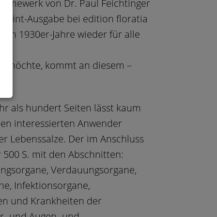
nahmewerk von Dr. Paul Feichtinger
eprint-Ausgabe bei edition floratia
en 1930er-Jahre wieder für alle
sen möchte, kommt an diesem –
i.
hr als hundert Seiten lässt kaum
den interessierten Anwender
der Lebenssalze. Der im Anschluss
r 500 S. mit den Abschnitten:
mungsorgane, Verdauungsorgane,
ne, Infektionsorgane,
en und Krankheiten der
r- und Augen- und