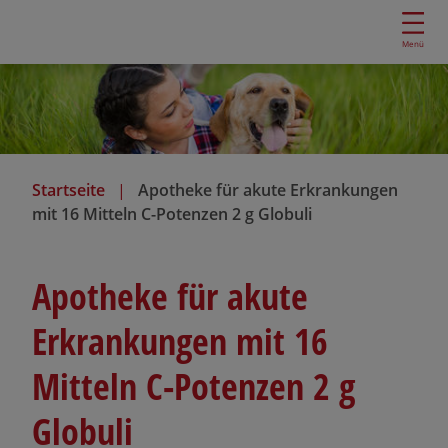
D
i
Menü
r
e
k
t
z
u
Startseite
Apotheke für akute Erkrankungen
m
mit 16 Mitteln C-Potenzen 2 g Globuli
I
n
h
Apotheke für akute
a
l
Erkrankungen mit 16
t
Mitteln C-Potenzen 2 g
Globuli