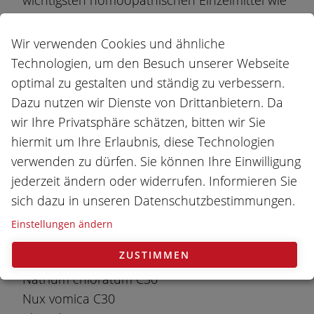
Belladonna, Chamomilla oder Nux vomica für
akute Beschwerden.
Wir verwenden Cookies und ähnliche
Technologien, um den Besuch unserer Webseite
Inhalt
optimal zu gestalten und ständig zu verbessern.
Arsenicum album C30
Dazu nutzen wir Dienste von Drittanbietern. Da
Belladonna C30
wir Ihre Privatsphäre schätzen, bitten wir Sie
Bryonia C30
hiermit um Ihre Erlaubnis, diese Technologien
Chamomilla C30
verwenden zu dürfen. Sie können Ihre Einwilligung
China C30
jederzeit ändern oder widerrufen. Informieren Sie
Drosera C30
sich dazu in unseren Datenschutzbestimmungen.
Euphrasia C30
Einstellungen ändern
Gelsemium C30
ZUSTIMMEN
Ipecacuanha C30
Natrium chloratum C30
Nux vomica C30